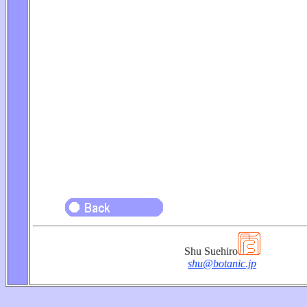
Shu Suehiro
shu@botanic.jp