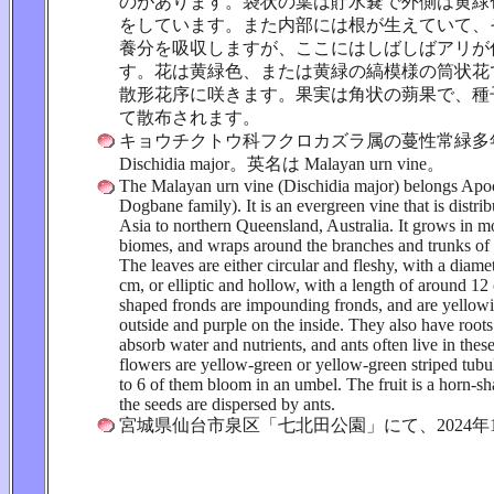
のがあります。袋状の葉は貯水嚢で外側は黄緑
をしています。また内部には根が生えていて、
養分を吸収しますが、ここにはしばしばアリが
す。花は黄緑色、または黄緑の縞模様の筒状花
散形花序に咲きます。果実は角状の蒴果で、種
て散布されます。
キョウチクトウ科フクロカズラ属の蔓性常緑多
Dischidia major。英名は Malayan urn vine。
The Malayan urn vine (Dischidia major) belongs Apo
Dogbane family). It is an evergreen vine that is distri
Asia to northern Queensland, Australia. It grows in mo
biomes, and wraps around the branches and trunks of 
The leaves are either circular and fleshy, with a diame
cm, or elliptic and hollow, with a length of around 1
shaped fronds are impounding fronds, and are yellowi
outside and purple on the inside. They also have roots
absorb water and nutrients, and ants often live in thes
flowers are yellow-green or yellow-green striped tubu
to 6 of them bloom in an umbel. The fruit is a horn-s
the seeds are dispersed by ants.
宮城県仙台市泉区「七北田公園」にて、2024年1