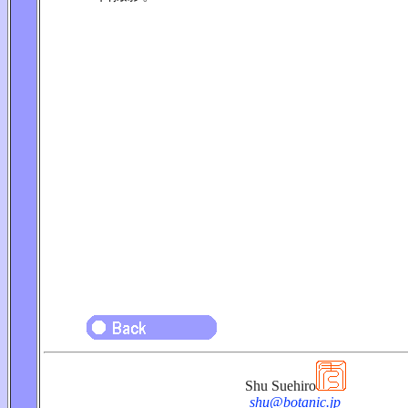
Shu Suehiro
shu@botanic.jp