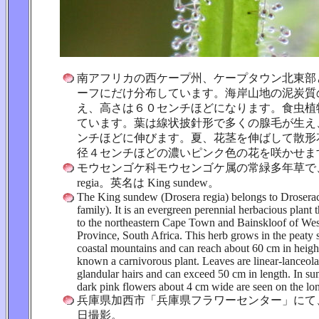
南アフリカの西ケープ州、ケープタウン北東部
ーフにだけ分布しています。海岸山地の泥炭質
え、高さは６０センチほどになります。食虫植
ています。葉は線状披針形で多くの腺毛が生え
ンチほどに伸びます。夏、花茎を伸ばして散形
径４センチほどの濃いピンク色の花を咲かせま
モウセンゴケ科モウセンゴケ属の常緑多年草で、学名
regia。英名は King sundew。
The King sundew (Drosera regia) belongs to Drosera
family). It is an evergreen perennial herbacious plant th
to the northeastern Cape Town and Bainskloof of We
Province, South Africa. This herb grows in the peaty
coastal mountains and can reach about 60 cm in height
known a carnivorous plant. Leaves are linear-lanceol
glandular hairs and can exceed 50 cm in length. In s
dark pink flowers about 4 cm wide are seen on the lon
兵庫県加西市「兵庫県フラワーセンター」にて、20
日撮影。