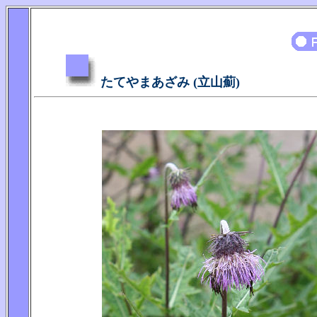
たてやまあざみ (立山薊)