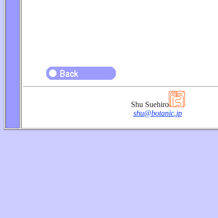
Shu Suehiro
shu@botanic.jp