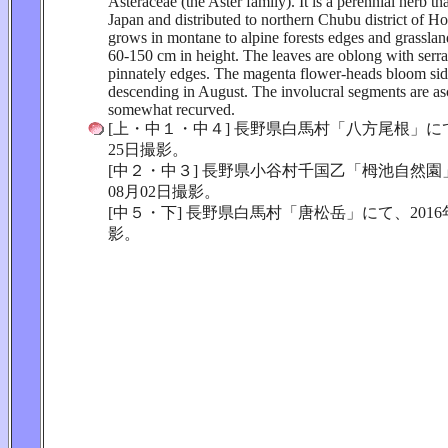
Asteraceae (the Aster family). It is a perennial herb th
Japan and distributed to northern Chubu district of H
grows in montane to alpine forests edges and grasslan
60-150 cm in height. The leaves are oblong with serra
pinnately edges. The magenta flower-heads bloom sid
descending in August. The involucral segments are as
somewhat recurved.
[上・中１・中４] 長野県白馬村「八方尾根」にて、
25日撮影。
[中２・中３] 長野県小谷村千国乙「栂池自然園」
08月02日撮影。
[中５・下] 長野県白馬村「唐松岳」にて、2016年
影。