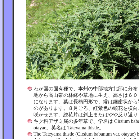
わが国の固有種で、本州の中部地方北部に分布
地から高山帯の林縁や草地に生え、高さは６０
になります。葉は長楕円形で、縁は鋸歯状から
のがあります。８月ごろ、紅紫色の頭花を横向
咲かせます。総苞片は斜上またはやや反り返り
キク科アザミ属の多年草で、学名は Cirsium babanu
otayae。英名は Tateyama thistle。
The Tateyama thistle (Cirsium babanum var. otayae) b