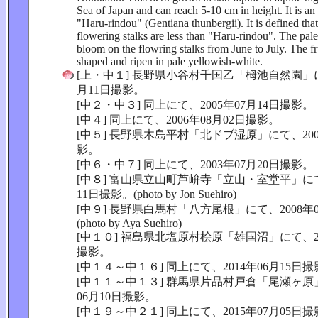
Sea of Japan and can reach 5-10 cm in height. It is an 
"Haru-rindou" (Gentiana thunbergii). It is defined tha
flowering stalks are less than "Haru-rindou". The pal
bloom on the flowring stalks from June to July. The fru
shaped and ripen in pale yellowish-white.
[上・中１] 長野県小谷村千国乙「栂池自然園」にて
月11日撮影。
[中２・中３] 同上にて、2005年07月14日撮影。
[中４] 同上にて、2006年08月02日撮影。
[中５] 長野県木島平村「北ドブ湿原」にて、200
影。
[中６・中７] 同上にて、2003年07月20日撮影。
[中８] 富山県立山町芦峅寺「立山・室堂平」にて、
11日撮影。(photo by Jon Suehiro)
[中９] 長野県白馬村「八方尾根」にて、2008年
(photo by Aya Suehiro)
[中１０] 福島県北塩原村桧原「雄国沼」にて、20
撮影。
[中１４～中１６] 同上にて、2014年06月15日
[中１１～中１３] 群馬県片品村戸倉「尾瀬ヶ原」
06月10日撮影。
[中１９～中２１] 同上にて、2015年07月05日