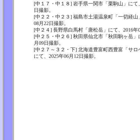
[中１７・中１８] 岩手県一関市「栗駒山」にて、2
日撮影。
[中２２・中２３] 福島市土湯温泉町「一切経山」
08月22日撮影。
[中２４] 長野県白馬村「唐松岳」にて、2016年
[中２５・中２６] 秋田県仙北市「秋田駒ヶ岳」にて
月09日撮影。
[中２７～３２・下] 北海道豊富町西豊富「サ
にて、2025年06月12日撮影。