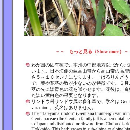
－－ もっと見る（Show more）－
わが国の固有種で、本州の中部地方以北から北
います。日本海側の亜高山帯から高山帯の高層
さ５～１０センチになります。「はるりんどう
で、葉や花茎の数が少ないのが特徴です。６月
茎の先に淡青色の花を咲かせます。花後は、奇
た淡い黄白色の果実となります。
リンドウ科リンドウ属の多年草で、学名は Gentiana t
var. minor。英名はありません。
The "Tateyama-rindou" (Gentiana thunbergii var. min
Gentianaceae (the Gentian family). It is a perennial he
to Japan and distributed northward from Chubu distri
Hokkaido. This herb grows in sub-alpine to alpine hi