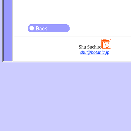
Shu Suehiro
shu@botanic.jp