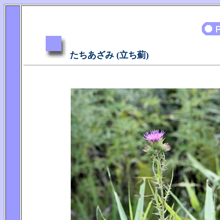
たちあざみ (立ち薊)