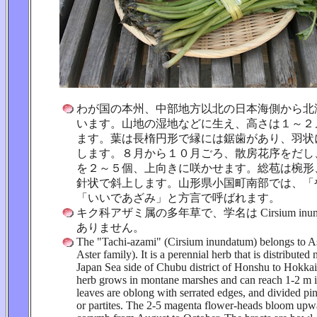
わが国の本州、中部地方以北の日本海側から北
います。山地の湿地などに生え、高さは１～２
ます。葉は長楕円形で縁には鋸歯があり、羽状
します。８月から１０月ごろ、散房花序をだし
を２～５個、上向きに咲かせます。総苞は椀形
針状で斜上します。山形県小国町南部では、「
「いいであざみ」と方言で呼ばれます。
キク科アザミ属の多年草で、学名は Cirsium inun
ありません。
The "Tachi-azami" (Cirsium inundatum) belongs to As
Aster family). It is a perennial herb that is distribute
Japan Sea side of Chubu district of Honshu to Hokkai
herb grows in montane marshes and can reach 1-2 m i
leaves are oblong with serrated edges, and divided pinn
or partites. The 2-5 magenta flower-heads bloom upwa