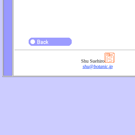
Shu Suehiro
shu@botanic.jp