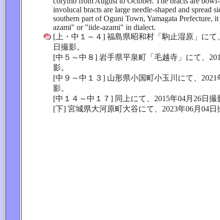
corymb from August to October. The bracts are bowl-
involucal bracts are large needle-shaped and spread s
southern part of Oguni Town, Yamagata Prefecture, it 
azami" or "iide-azami" in dialect.
[上・中１～４] 福島県昭和村「駒止湿原」にて、2
日撮影。
[中５～中８] 岩手県平泉町「毛越寺」にて、201
影。
[中９～中１３] 山形県小国町小玉川にて、2021年
影。
[中１４～中１７] 同上にて、2015年04月26日
[下] 宮城県大河原町大谷にて、2023年06月04