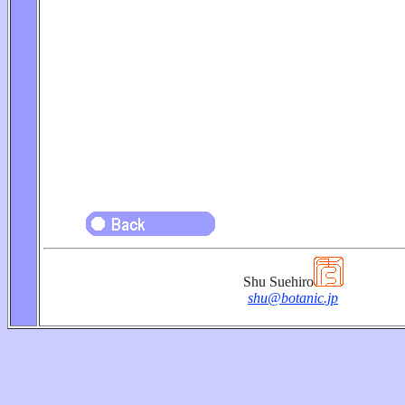
Shu Suehiro
shu@botanic.jp