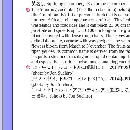
英名は Squirting cucumber、Exploding cucumber
The Squirting cucumber (Ecballium elaterium) belong
(the Gourd family). It is a perennial herb that is nativ
northern Africa, and temperate areas of Asia. This he
wastelands and roadsides and it can reach 25-30 cm in h
prostrate and spreads up to 80-100 cm long on the g
plant is covered with dense rough hairs. The leaves are
deltoidal-cordate, carnose with wavy edges. The yellow
flowers bloom from March to November. The fruits a
ripen yellow. Its common name is derived from the fac
it squirts a stream of mucilaginous liquid containing it
and especially its fruit, is poisonous, containing cucur
[上・中１] トルコ・トルコ遺跡にて、2014年09
(photo by Jon Suehiro)
[中２・中３] トルコ・ミレトスにて、2014年09
(photo by Jon Suehiro)
[中４・下] トルコ・アフロディシアス遺跡にて、2
日撮影。(photo by Jon Suehiro)