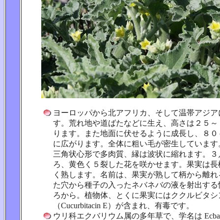
ヨーロッパから北アフリカ、そして温帯アジア
す。荒れ地や道ばたなどに生え、高さは２５～
ります。また地面に伏せるように成長し、８０
に広がります。全体に粗い毛が密生しています
三角状心形で多肉質、縁は波状に縮れます。３
ろ、黄色く５裂した花を咲かせます。果実は長
く熟します。名前は、果実が熟して柄から離れ
た穴から種子の入ったネバネバの液を射出する
ろから。植物体、とくに果実にはククルビタシ
（Cucurbitacin E）が含まれ、有毒です。
ウリ科エクバリウム属の多年草で、学名は Ecballium 