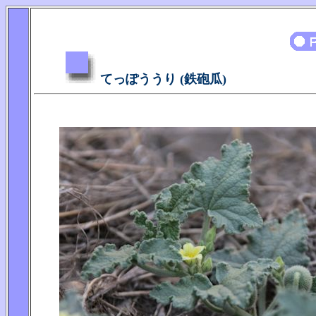
てっぽううり (鉄砲瓜)