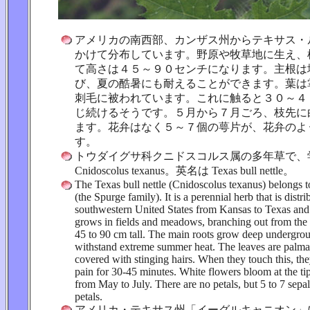
アメリカの南西部、カンザス州からテキサス・
かけて分布しています。野原や牧草地に生え、
て高さは４５～９０センチになります。主根は
び、夏の酷暑にも耐えることができます。葉は
刺毛に被われています。これに触ると３０～４
じ続けるそうです。５月から７月ごろ、枝先に
ます。花弁はなく５～７個の萼片が、花弁のよ
す。
トウダイグサ科クニドスコルス属の多年草で、
Cnidoscolus texanus。英名は Texas bull nettle。
The Texas bull nettle (Cnidoscolus texanus) belongs 
(the Spurge family). It is a perennial herb that is distri
southwestern United States from Kansas to Texas and 
grows in fields and meadows, branching out from the
45 to 90 cm tall. The main roots grow deep undergro
withstand extreme summer heat. The leaves are palma
covered with stinging hairs. When they touch this, the
pain for 30-45 minutes. White flowers bloom at the ti
from May to July. There are no petals, but 5 to 7 sepal
petals.
アメリカ・テキサス州「イーグルキャニオン」にて