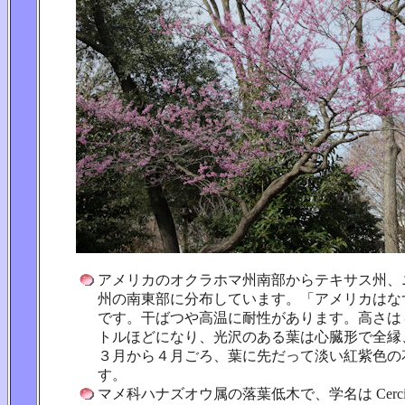
アメリカのオクラホマ州南部からテキサス州、
州の南東部に分布しています。「アメリカはな
です。干ばつや高温に耐性があります。高さは
トルほどになり、光沢のある葉は心臓形で全縁
３月から４月ごろ、葉に先だって淡い紅紫色の
す。
マメ科ハナズオウ属の落葉低木で、学名は Cercis cana