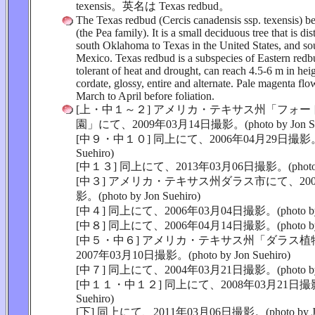
texensis。英名は Texas redbud。
The Texas redbud (Cercis canadensis ssp. texensis) b
(the Pea family). It is a small deciduous tree that is di
south Oklahoma to Texas in the United States, and s
Mexico. Texas redbud is a subspecies of Eastern redbu
tolerant of heat and drought, can reach 4.5-6 m in hei
cordate, glossy, entire and alternate. Pale magenta f
March to April before foliation.
[上・中１～２] アメリカ・テキサス州「フォ
園」にて、2009年03月14日撮影。(photo by Jon Sue
[中９・中１０] 同上にて、2006年04月29日撮影。(ph
Suehiro)
[中１３] 同上にて、2013年03月06日撮影。(photo by 
[中３] アメリカ・テキサス州ダラス市にて、200
影。(photo by Jon Suehiro)
[中４] 同上にて、2006年03月04日撮影。(photo by Jo
[中８] 同上にて、2006年04月14日撮影。(photo by Jo
[中５・中６] アメリカ・テキサス州「ダラス
2007年03月10日撮影。(photo by Jon Suehiro)
[中７] 同上にて、2004年03月21日撮影。(photo by Jo
[中１１・中１２] 同上にて、2008年03月21日撮影。(p
Suehiro)
[下] 同上にて、2011年03月06日撮影。(photo by Jon