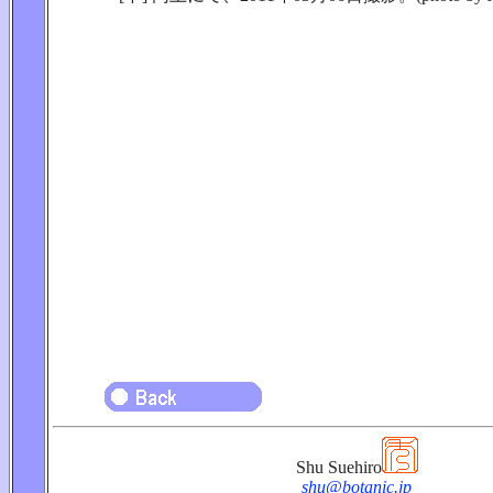
Shu Suehiro
shu@botanic.jp