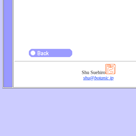
Shu Suehiro
shu@botanic.jp