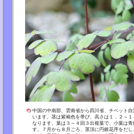
中国の中南部、雲南省から四川省、チベット自
います。茎は紫褐色を帯び、高さは１．２～１
なります。葉は３～４回３出複葉で、小葉は青
す。７月から８月ごろ、茎頂に円錐花序をだし