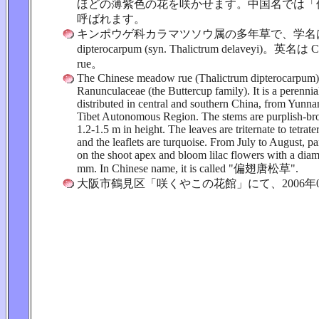
ほどの薄紫色の花を咲かせます。中国名では「
呼ばれます。
キンポウゲ科カラマツソウ属の多年草で、学名は Tha
dipterocarpum (syn. Thalictrum delaveyi)。英名は 
rue。
The Chinese meadow rue (Thalictrum dipterocarpum)
Ranunculaceae (the Buttercup family). It is a perennial
distributed in central and southern China, from Yunn
Tibet Autonomous Region. The stems are purplish-br
1.2-1.5 m in height. The leaves are triternate to tetra
and the leaflets are turquoise. From July to August, pa
on the shoot apex and bloom lilac flowers with a diam
mm. In Chinese name, it is called "偏翅唐松草".
大阪市鶴見区「咲くやこの花館」にて、2006年0