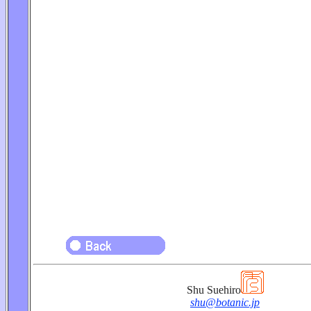
Shu Suehiro
shu@botanic.jp