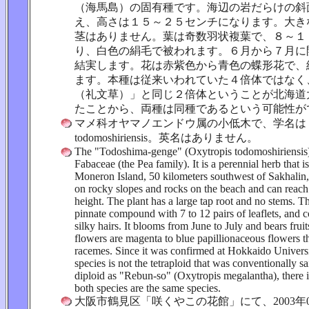
（海馬島）の固有種です。海辺の岩だらけの斜
え、高さは１５～２５センチになります。大き
茎はありません。葉は奇数羽状複葉で、８～１
り、白色の絹毛で被われます。６月から７月に
結実します。花は赤紫色から青色の蝶形花で、
ます。本種は従来いわれていた４倍体ではなく
（礼文草）」と同じ２倍体ということが北海道
たことから、両種は同種であるという可能性が
マメ科オヤマノエンドウ属の小低木で、学名は Oxyt
todomoshiriensis。英名はありません。
The "Todoshima-genge" (Oxytropis todomoshiriensis)
Fabaceae (the Pea family). It is a perennial herb that 
Moneron Island, 50 kilometers southwest of Sakhalin,
on rocky slopes and rocks on the beach and can reac
height. The plant has a large tap root and no stems. T
pinnate compound with 7 to 12 pairs of leaflets, and 
silky hairs. It blooms from June to July and bears frui
flowers are magenta to blue papillionaceous flowers t
racemes. Since it was confirmed at Hokkaido Universit
species is not the tetraploid that was conventionally s
diploid as "Rebun-so" (Oxytropis megalantha), there is
both species are the same species.
大阪市鶴見区「咲くやこの花館」にて、2003年0