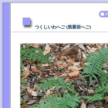
つくしいわへご (筑紫岩へご)