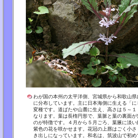
わが国の本州の太平洋側、宮城県から和歌山県
に分布しています。主に日本海側に生える「に
変種です。道ばたや山麓に生え、高さは５～１
なります。葉は長楕円形で、葉脈と葉の裏面が
のが特徴です。４月から５月ごろ、葉腋に淡い
紫色の花を咲かせます。花冠の上唇はごく小さ
き出しになっています。和名は、筑波山で初め