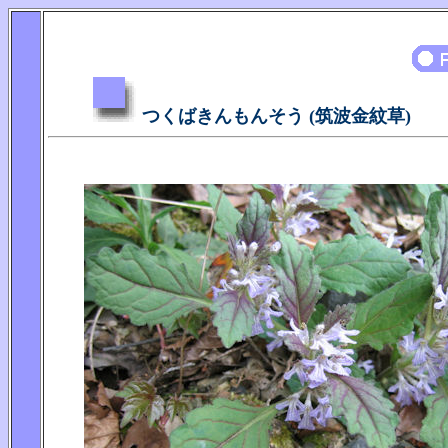
つくばきんもんそう (筑波金紋草)