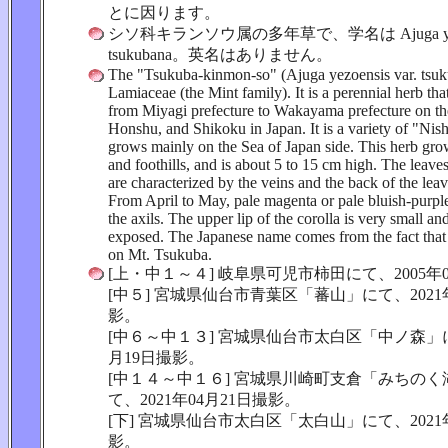
とに因ります。
シソ科キランソウ属の多年草で、学名は Ajuga yezoen
tsukubana。英名はありません。
The "Tsukuba-kinmon-so" (Ajuga yezoensis var. tsuk
Lamiaceae (the Mint family). It is a perennial herb that
from Miyagi prefecture to Wakayama prefecture on the
Honshu, and Shikoku in Japan. It is a variety of "Nis
grows mainly on the Sea of Japan side. This herb gro
and foothills, and is about 5 to 15 cm high. The leave
are characterized by the veins and the back of the lea
From April to May, pale magenta or pale bluish-purp
the axils. The upper lip of the corolla is very small an
exposed. The Japanese name comes from the fact that i
on Mt. Tsukuba.
[上・中１～４] 岐阜県可児市柿田にて、2005年
[中５] 宮城県仙台市青葉区「蕃山」にて、2021年
影。
[中６～中１３] 宮城県仙台市太白区「中ノ森」にて
月19日撮影。
[中１４～中１６] 宮城県川崎町支倉「みちの
て、2021年04月21日撮影。
[下] 宮城県仙台市太白区「太白山」にて、2021年
影。