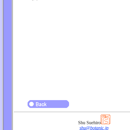
Shu Suehiro
shu@botanic.jp