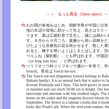
－－ もっと見る（Show more）－
わが国の各地をはじめ、朝鮮半島や中国に分布
地の水辺や湿地に群がって生え、高さは５０～
ります。葉は広披針形で互生し、縁には細かい
す。８月から９月ごろ、葉腋から長い花柄をだ
げたような赤紫色の花を咲かせます。熟した果
れると、種子を勢いよくはじきとばします。別
つりふね（紫釣船）」とも呼ばれます。中国語
（ye feng xian hua）」と呼ばれます。
ツリフネソウ科ツリフネソウ属の一年草で、学名は I
textorii。英名は Touch-me-not。
The Touch-me-not (Impatiens textori) belongs to Bal
Balsam family). It is an annual herb that is native to J
Korean Peninsula and China. This herb grows in mon
or marshes and can reach 50-80 cm in height. The lea
lanceolate and alternate with fine toothed edges. The 
borne on the axiles and the magenta flowers bloom f
September. The flower is a tubular corolla that is hoo
looks like Noah's ark. When the seed pods mature, t