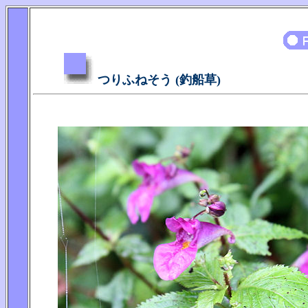
つりふねそう (釣船草)