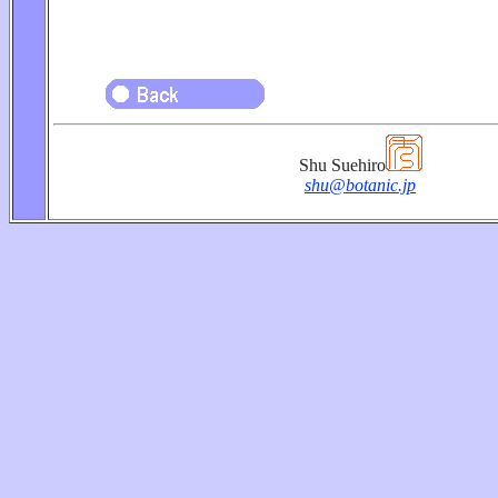
Shu Suehiro
shu@botanic.jp