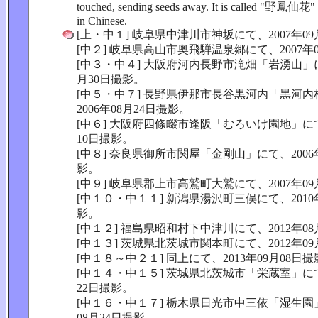
touched, sending seeds away. It is called "野鳳仙花" (
in Chinese.
[上・中１] 岐阜県中津川市神坂にて、2007年09
[中２] 岐阜県高山市奥飛騨温泉郷にて、2007年
[中３・中４] 大阪府河内長野市滝畑「岩湧山」にて
月30日撮影。
[中５・中７] 長野県伊那市長谷黒河内「黒河
2006年08月24日撮影。
[中６] 大阪府四條畷市逢阪「むろいけ園地」にて、
10日撮影。
[中８] 奈良県御所市関屋「金剛山」にて、2006年
影。
[中９] 岐阜県郡上市高鷲町大鷲にて、2007年09
[中１０・中１１] 新潟県湯沢町三俣にて、2010年
影。
[中１２] 福島県昭和村下中津川にて、2012年08
[中１３] 茨城県北茨城市関本町にて、2012年09
[中１８～中２１] 同上にて、2013年09月08日
[中１４・中１５] 茨城県北茨城市「栄蔵室」にて、
22日撮影。
[中１６・中１７] 栃木県日光市中三依「湿生園」
08月24日撮影。